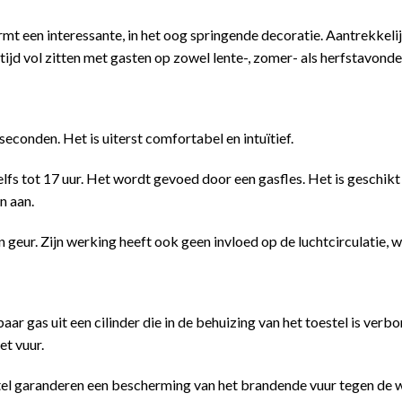
rmt een interessante, in het oog springende decoratie. Aantrekkel
ltijd vol zitten met gasten op zowel lente-, zomer- als herfstavonde
econden. Het is uiterst comfortabel en intuïtief.
fs tot 17 uur. Het wordt gevoed door een gasfles. Het is geschik
n aan.
r. Zijn werking heeft ook geen invloed op de luchtcirculatie, wat
as uit een cilinder die in de behuizing van het toestel is verbo
et vuur.
tel garanderen een bescherming van het brandende vuur tegen de