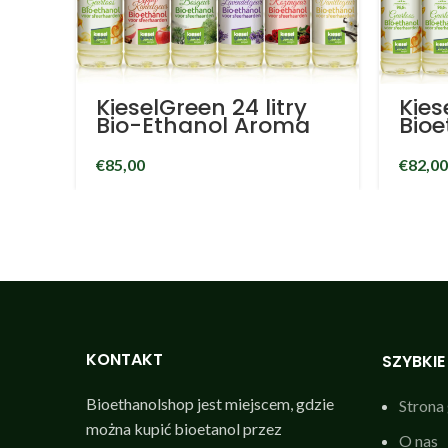
KieselGreen 24 litry
Kies
Bio-Ethanol Aroma
Bioe
blend
96.6
(Apple/Cinnamon,
litr
€
85,00
€
82,00
Forest, Unscented,
bioe
Lavender, Rose,
kom
Vanilla) - Bioethanol
atm
96.6%
KONTAKT
SZYBKIE 
Bioethanolshop jest miejscem, gdzie
Strona
można kupić bioetanol przez
O nas