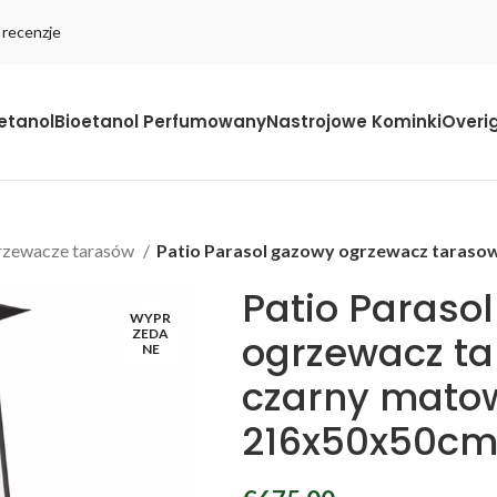
 recenzje
etanol
Bioetanol Perfumowany
Nastrojowe Kominki
Overi
rzewacze tarasów
Patio Parasol gazowy ogrzewacz taras
Patio Paraso
WYPR
ZEDA
ogrzewacz t
NE
czarny mato
216x50x50c