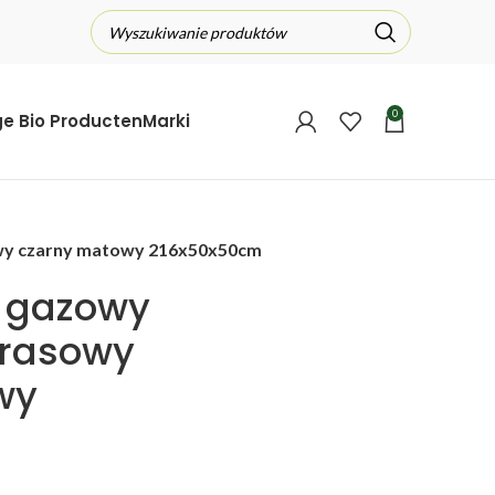
0
ge Bio Producten
Marki
owy czarny matowy 216x50x50cm
l gazowy
arasowy
wy
m