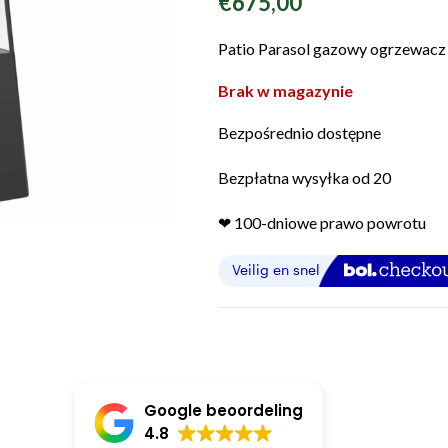
€
675,00
Patio Parasol gazowy ogrzewac
Brak w magazynie
Bezpośrednio dostępne
Bezpłatna wysyłka od 20
❤︎ 100-dniowe prawo powrotu
Google beoordeling
4.8