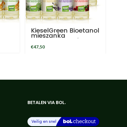
KieselGreen Bioetanol
mieszanka
zapachowa Leśny
wej
zapach Różany
€
47,50
l do
zapach Lawendowy
zapach Waniliowy
o
Bioetanolowy
kominek zapachowy
BETALEN VIA BOL.