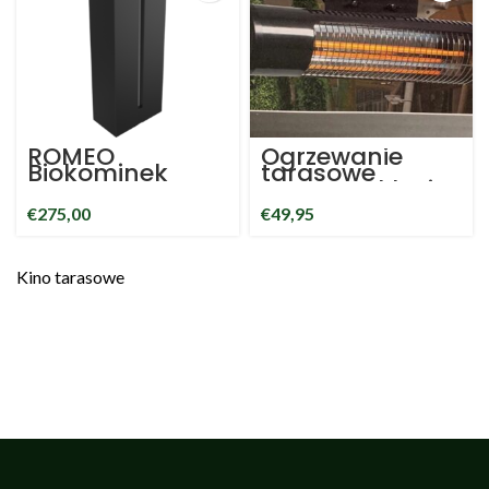
ROMEO
Ogrzewanie
Biokominek
tarasowe
czarny
Kynast Exklusiv
113x21x36cm
Infrared 800W
€
275,00
€
49,95
Biokominek na
wraz z
bioetanol
regulowanymi
wspornikami
Kino tarasowe