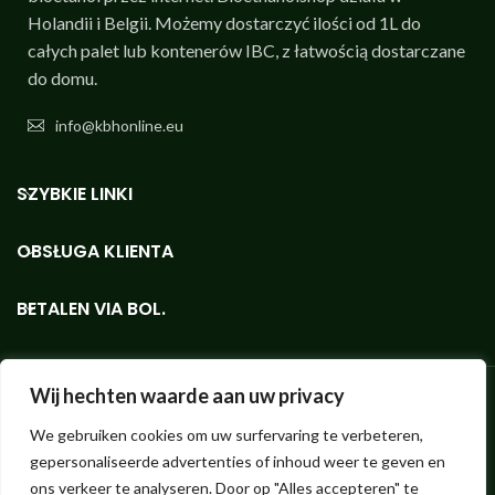
Holandii i Belgii. Możemy dostarczyć ilości od 1L do
całych palet lub kontenerów IBC, z łatwością dostarczane
do domu.
info@kbhonline.eu
SZYBKIE LINKI
OBSŁUGA KLIENTA
BETALEN VIA BOL.
Wij hechten waarde aan uw privacy
We gebruiken cookies om uw surfervaring te verbeteren,
Bioethanolshop - sklep internetowy z najwyższej jakości bioetanolem
gepersonaliseerde advertenties of inhoud weer te geven en
KieselGreen w małych i dużych ilościach.
Hendrik ter Kuilestraat 173 (brak sklepu, odbiór nie jest możliwy!) |
ons verkeer te analyseren. Door op "Alles accepteren" te