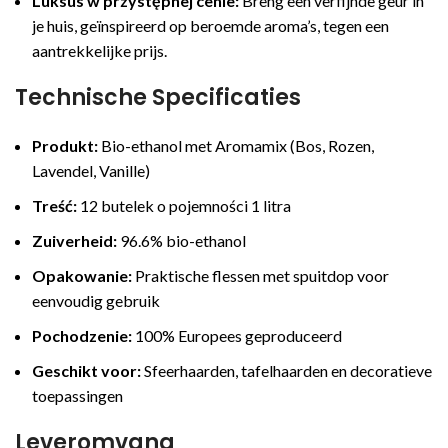
Luksus w przystępnej cenie:
Breng een verfijnde geur in
je huis, geïnspireerd op beroemde aroma’s, tegen een
aantrekkelijke prijs.
Technische Specificaties
Produkt:
Bio-ethanol met Aromamix (Bos, Rozen,
Lavendel, Vanille)
Treść:
12 butelek o pojemności 1 litra
Zuiverheid:
96.6% bio-ethanol
Opakowanie:
Praktische flessen met spuitdop voor
eenvoudig gebruik
Pochodzenie:
100% Europees geproduceerd
Geschikt voor:
Sfeerhaarden, tafelhaarden en decoratieve
toepassingen
Leveromvang