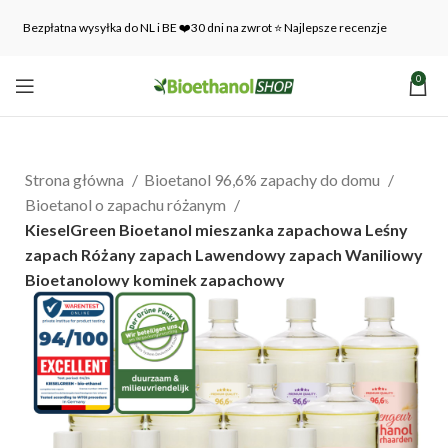
Bezpłatna wysyłka do NL i BE ❤️30 dni na zwrot ⭐ Najlepsze recenzje
0
Strona główna
Bioetanol 96,6% zapachy do domu
Bioetanol o zapachu różanym
KieselGreen Bioetanol mieszanka zapachowa Leśny
zapach Różany zapach Lawendowy zapach Waniliowy
Bioetanolowy kominek zapachowy