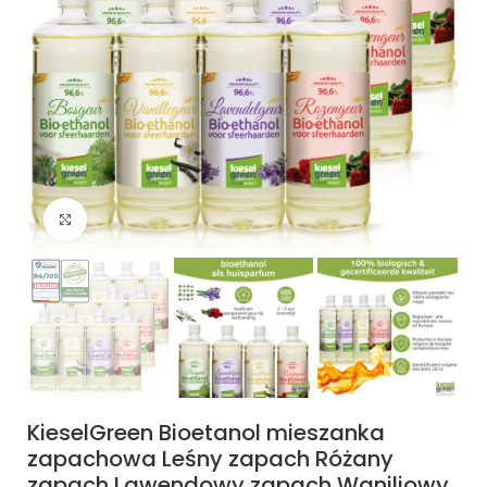
Kliknij, aby powiększyć
KieselGreen Bioetanol mieszanka
zapachowa Leśny zapach Różany
zapach Lawendowy zapach Waniliowy