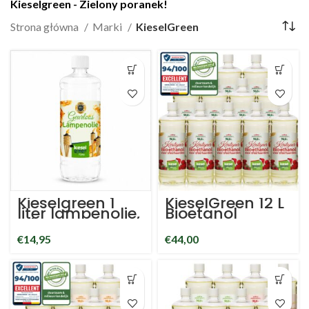
Kieselgreen - Zielony poranek!
Strona główna
Marki
KieselGreen
Kieselgreen 1
KieselGreen 12 L
liter lampenolie,
Bioetanol
olie voor
Zapach
tuinlampen en
świąteczny
€
14,95
€
44,00
fakkels
96.6% home
verbranding
fragrance
met minimale
bioethanol
rook- en
roetvorming