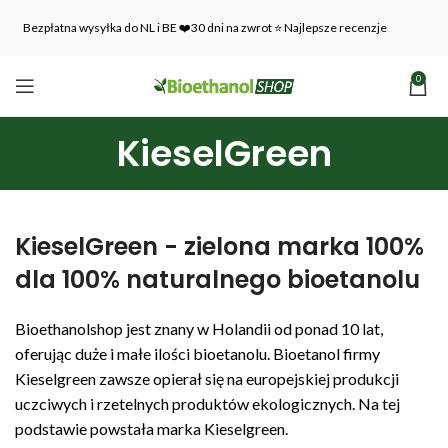
Bezpłatna wysyłka do NL i BE ❤️30 dni na zwrot ⭐ Najlepsze recenzje
0
KieselGreen
KieselGreen - zielona marka 100%
dla 100% naturalnego bioetanolu
Bioethanolshop jest znany w Holandii od ponad 10 lat,
oferując duże i małe ilości bioetanolu. Bioetanol firmy
Kieselgreen zawsze opierał się na europejskiej produkcji
uczciwych i rzetelnych produktów ekologicznych. Na tej
podstawie powstała marka Kieselgreen.