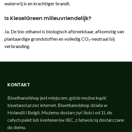
watervrij is en krachtiger brandt.
Is KieselGreen milieuvriendelijk?
Ja. De bio-ethanol is biologisch afbreekbaar, afkomstig van
plantaardige grondstoffen en volledig CO₂-neutraal bij
verbranding.
KONTAKT
Bioethanolshop jest miejscem, gdzie można kupić
bioetanol przez internet. Bioethanolshop działa w
Holandii i Belgii. Możemy dostarczyć ilości od 1L do
całych palet lub kontenerów IBC, z łatwością dostarczane
do domu.