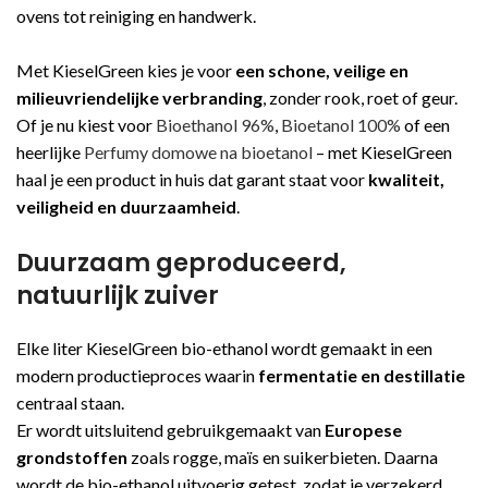
ovens tot reiniging en handwerk.
Met KieselGreen kies je voor
een schone, veilige en
milieuvriendelijke verbranding
, zonder rook, roet of geur.
Of je nu kiest voor
Bioethanol 96%
,
Bioetanol 100%
of een
heerlijke
Perfumy domowe na bioetanol
– met KieselGreen
haal je een product in huis dat garant staat voor
kwaliteit,
veiligheid en duurzaamheid
.
Duurzaam geproduceerd,
natuurlijk zuiver
Elke liter KieselGreen bio-ethanol wordt gemaakt in een
modern productieproces waarin
fermentatie en destillatie
centraal staan.
Er wordt uitsluitend gebruikgemaakt van
Europese
grondstoffen
zoals rogge, maïs en suikerbieten. Daarna
wordt de bio-ethanol uitvoerig getest, zodat je verzekerd