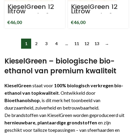
KieselGreen 12
KieselGreen 12
litrów
Litrów
bioetanolu 6x
Bioetanolu 6x
aromat
Pomarańcza/Cy
€
46,00
€
46,00
lawendowy 6x
namon 6x
bezwonny
Bezwonny
bioetanol do
bioetanol do
otoczenia i
kominków
kominków
pokojowych i
1
2
3
4
...
11
12
13
→
stołowych
stołowych
Etanol
lawendowy
KieselGreen – biologische bio-
ethanol van premium kwaliteit
KieselGreen
staat voor
100% biologisch verkregen bio-
ethanol van topkwaliteit
. Ontwikkeld door
Bioethanolshop
, is dit merk het toonbeeld van
duurzaamheid, zuiverheid en betrouwbaarheid.
De brandstoffen van KieselGreen worden geproduceerd uit
hernieuwbare, plantaardige grondstoffen
en zijn
geschikt voor talloze toepassingen – van sfeerhaarden en