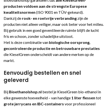
Bioethanolshop garandeert dat
alle KieselGreen-
producten voldoen aan de strengste Europese
kwaliteitsnormen
(ISO 9001 en TÜV-gekeurd).
Dankzij de
rook- en roetvrije verbranding
zijn de
producten niet alleen veiliger, maar ook beter voor het milieu.
Bij gebruik in een goed geventileerde ruimte blijft de lucht
fris en schoon, zonder schadelijke uitstoot.
Het is deze combinatie van
biologische oorsprong,
gecontroleerde productie en betrouwbare prestaties
die KieselGreen onderscheidt van andere merken op de
markt.
Eenvoudig bestellen en snel
geleverd
Bij
Bioethanolshop.nl
bestel je KieselGreen bio-ethanol in
elke gewenste hoeveelheid – van handige
1 liter flessen
tot
grote jerrycans en IBC-containers
voor professioneel