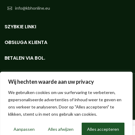
info@kbhonline.eu
SZYBKIE LINKI
OBSŁUGA KLIENTA
BETALEN VIA BOL.
Wij hechten waarde aan uw privacy
We gebruiken cookies om uw surfervaring te verbeteren,
Bioethanolshop - sklep internetowy z najwyższej jakości bioetanolem
gepersonaliseerde advertenties of inhoud weer te geven en
KieselGreen w małych i dużych ilościach.
Hendrik ter Kuilestraat 173 (brak sklepu, odbiór nie jest możliwy!) |
ons verkeer te analyseren. Door op "Alles accepteren" te
7547 SK Enschede |
info@bioethanolshop.nl
| KvK Enschede 66830257
klikken, stemt u in met ons gebruik van cookies.
| ©2023 Bioethanolshop, część KBH BV
Aanpassen
Alles afwijzen
Alles accepteren
0