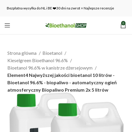
Bezpłatna wysyłka do NL i BE ❤️30 dni na zwrot ⭐ Najlepsze recenzje
0
Strona główna
Bioetanol
Kieselgreen Bioethanol 96.6%
Bioetanol 96.6% w kanistrze dżersejowym
Element4 Najwyższej jakości bioetanol 10 litrów -
Bioetanol 96.6% - biopaliwo - automatyczny ogień
atmosferyczny Biopaliwo Premium 2x 5 litrów