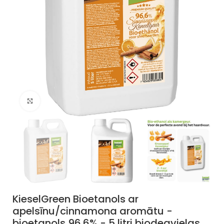
Noklikšķiniet, lai palielinātu
KieselGreen Bioetanols ar
apelsīnu/cinnamona aromātu -
bioetanols 96.6% - 5 litri biodegvielas