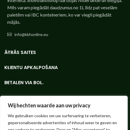
internetā. Bioethanolshop darbojas Nīderlandē un Beļģijā.
Mēs varam piegādāt daudzumus no 1L līdz pat veselām
paletēm vai IBC konteineriem, ko var viegli piegādāt
mājās.
info@kbhonline.eu
ĀTRĀS SAITES
KLIENTU APKALPOŠANA
BETALEN VIA BOL.
Wij hechten waarde aan uw privacy
We gebruiken cookies om uw surfervaring te verbeteren,
Bioetanola veikals - mazos vai lielos apjomos, vislabākās kvalitātes
gepersonaliseerde advertenties of inhoud weer te geven en
KieselGreen bioetanola interneta veikals.
Hendrik ter Kuilestraat 173 (nav veikala, savākšana nav iespējama!) |
ons verkeer te analyseren. Door op "Alles accepteren" te