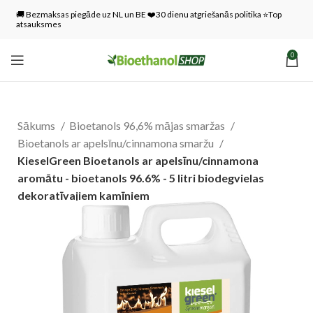
🚚 Bezmaksas piegāde uz NL un BE ❤️30 dienu atgriešanās politika ⭐Top
atsauksmes
0
Sākums
Bioetanols 96,6% mājas smaržas
Bioetanols ar apelsīnu/cinnamona smaržu
KieselGreen Bioetanols ar apelsīnu/cinnamona
aromātu - bioetanols 96.6% - 5 litri biodegvielas
dekoratīvajiem kamīniem