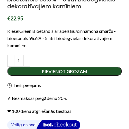
dekoratīvajiem kamīniem
€
22,95
KieselGreen Bioetanols ar apelsīnu/cinnamona smaržu -
bioetanols 96.6% - 5 litri biodegvielas dekoratīvajiem
kamīniem
PIEVIENOT GROZAM
🕓 Tieši pieejams
✔ Bezmaksas piegāde no 20 €
❤︎ 100 dienu atgriešanās tiesības