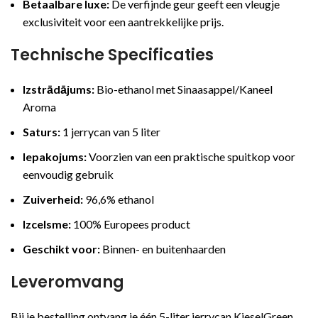
Betaalbare luxe:
De verfijnde geur geeft een vleugje
exclusiviteit voor een aantrekkelijke prijs.
Technische Specificaties
Izstrādājums:
Bio-ethanol met Sinaasappel/Kaneel
Aroma
Saturs:
1 jerrycan van 5 liter
Iepakojums:
Voorzien van een praktische spuitkop voor
eenvoudig gebruik
Zuiverheid:
96,6% ethanol
Izcelsme:
100% Europees product
Geschikt voor:
Binnen- en buitenhaarden
Leveromvang
Bij je bestelling ontvang je één 5-liter jerrycan KieselGreen