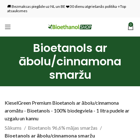
🚚 Bezmaksas piegāde uz NL un BE ❤️30 dienu atgriešanās politika ⭐Top
atsauksmes
0
Bioetanols ar
ābolu/cinnamona
smaržu
KieselGreen Premium Bioetanols ar ābolu/cinnamona
aromātu - Bioetanols - 100% biodegviela - 1 litra pudele ar
uzgalu un kannu
Sākums
Bioetanols 96,6% mājas smaržas
Bioetanols ar ābolu/cinnamona smaržu