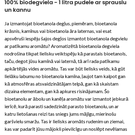
100% biodegviela - 1 litra pudele ar sprauslu
un kannu
Ja izmantojat bioetanola degļus, piemēram, bioetanola
krāsnis, kamīnus vai bioetanola āra laternas, vai esat
apsvēruši iespēju šajos degļos izmantot bioetanola degvielu
ar patīkamu aromātu? Aromatizētā bioetanola degviela
nodrošina tikpat lielisku veiktspēju kā parastais bioetanols,
taču, degot jūsu kamīnā vai laternā, tā arī rada patīkamu
apkārtējās vides aromātu. Tas var būt lielisks veids, kā gūt
lielāku labumu no bioetanola kamīna, ļaujot tam kalpot gan
kā atmosfēras atsvaidzinātājam telpā, gan kā skaistam
dizaina elementam, gan kā apkures risinājumam. Šo
bioetanolu ar ābolu un kanēļa aromātu var izmantot jebkurā
ierīcē, kurā parasti sadedzināt parasto bioetanolu, un ar
katru lietošanas reizi tas sniegs jums mājīgu, mierinošu
garšvielu smaržu. Tas ir lielisks aromāts rudenim un ziemai,
kas var padarīt jūsu mājokli pievilcīgu un noslēpt nevēlamas