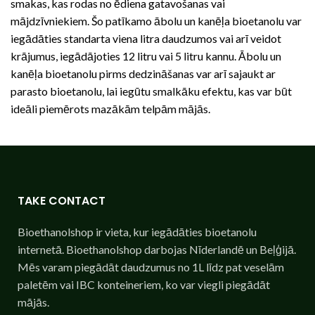
smakas, kas rodas no ēdiena gatavošanas vai
mājdzīvniekiem. Šo patīkamo ābolu un kanēļa bioetanolu var
iegādāties standarta viena litra daudzumos vai arī veidot
krājumus, iegādājoties 12 litru vai 5 litru kannu. Ābolu un
kanēļa bioetanolu pirms dedzināšanas var arī sajaukt ar
parasto bioetanolu, lai iegūtu smalkāku efektu, kas var būt
ideāli piemērots mazākām telpām mājās.
TAKE CONTACT
Bioethanolshop ir vieta, kur iegādāties bioetanolu
internetā. Bioethanolshop darbojas Nīderlandē un Beļģijā.
Mēs varam piegādāt daudzumus no 1L līdz pat veselām
paletēm vai IBC konteineriem, ko var viegli piegādāt
mājās.