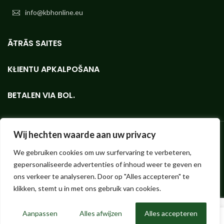
info@kbhonline.eu
ĀTRĀS SAITES
KLIENTU APKALPOŠANA
BETALEN VIA BOL.
Wij hechten waarde aan uw privacy
We gebruiken cookies om uw surfervaring te verbeteren,
Bioetanola veikals - mazos vai lielos apjomos, vislabākās kvalitātes
gepersonaliseerde advertenties of inhoud weer te geven en
KieselGreen bioetanola interneta veikals.
Hendrik ter Kuilestraat 173 (nav veikala, savākšana nav iespējama!) |
ons verkeer te analyseren. Door op "Alles accepteren" te
7547 SK Enschede |
info@bioethanolshop.nl
| KvK Enschede 66830257
klikken, stemt u in met ons gebruik van cookies.
| ©2023 Bioethanolshop, KBH BV daļa
Aanpassen
Alles afwijzen
Alles accepteren
0