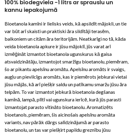
100% biodegviela -1 litrs ar sprauslu un
kannu iepakojumā
Bioetanola kamīni ir lielisks veids, kā apsildīt mājokli, un tie
var būt arī skaisti un praktiski āra sildītāji terasēm,
balkoniem un citām āra teritorijām. Neatkarīgi no tā, kāda
veida bioetanola apkure ir jūsu mājoklī, jūs varat arī
izmēģināt izmantot bioetanola ugunskurus kā gaisa
atsvaidzinātāju, izmantojot smaržīgu bioetanolu, piemēram,
šo ar pikantu apelsīnu aromātu. Apelsīnu aromāts ir svaigs,
augļu un pievilcīgs aromāts, kas ir piemērots jebkurai vietai
jūsu mājās, kā arī piešķir saldu un patīkamu smaržu jūsu āra
telpām. To var izmantot jebkurā bioetanola degšanas
kamīnā, lampā, plītī vai ugunskura ierīcē, kurā jūs parasti
izmantojat parasto vītināto bioetanolu. Aromatizēts
bioetanols, piemēram, šis aicinošais apelsīnu aromāta
variants, nav pārāk dārgs salīdzinājumā ar parasto
bioetanolu, un tas var piešķirt papildu greznību jūsu