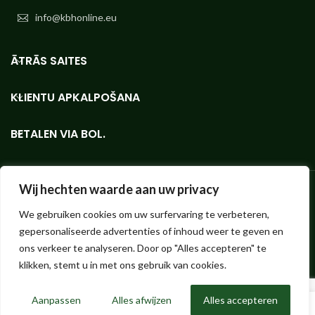
info@kbhonline.eu
ĀTRĀS SAITES
KLIENTU APKALPOŠANA
BETALEN VIA BOL.
Wij hechten waarde aan uw privacy
We gebruiken cookies om uw surfervaring te verbeteren,
Bioetanola veikals - mazos vai lielos apjomos, vislabākās kvalitātes
gepersonaliseerde advertenties of inhoud weer te geven en
KieselGreen bioetanola interneta veikals.
Hendrik ter Kuilestraat 173 (nav veikala, savākšana nav iespējama!) |
ons verkeer te analyseren. Door op "Alles accepteren" te
7547 SK Enschede |
info@bioethanolshop.nl
| KvK Enschede 66830257
klikken, stemt u in met ons gebruik van cookies.
| ©2023 Bioethanolshop, KBH BV daļa
Aanpassen
Alles afwijzen
Alles accepteren
0