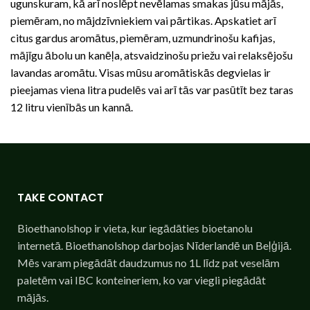
ugunskuram, kā arī noslēpt nevēlamas smakas jūsu mājās,
piemēram, no mājdzīvniekiem vai pārtikas. Apskatiet arī
citus gardus aromātus, piemēram, uzmundrinošu kafijas,
mājīgu ābolu un kanēļa, atsvaidzinošu priežu vai relaksējošu
lavandas aromātu. Visas mūsu aromātiskās degvielas ir
pieejamas viena litra pudelēs vai arī tās var pasūtīt bez taras
12 litru vienībās un kannā.
TAKE CONTACT
Bioethanolshop ir vieta, kur iegādāties bioetanolu
internetā. Bioethanolshop darbojas Nīderlandē un Beļģijā.
Mēs varam piegādāt daudzumus no 1L līdz pat veselām
paletēm vai IBC konteineriem, ko var viegli piegādāt
mājās.