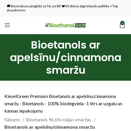
🚚 Bezmaksas piegāde uz NL un BE ❤️30 dienu atgriešanās politika ⭐Top
atsauksmes
0
Bioetanols ar
apelsīnu/cinnamona
smaržu
KieselGreen Premium Bioetanols ar apelsīnu/cinnamona
smaržu - Bioetanols - 100% biodegviela -1 litrs ar uzgalu un
kannas iepakojumu
Sākums
Bioetanols 96,6% mājas smaržas
Bioetanols ar apelsīnu/cinnamona smaržu