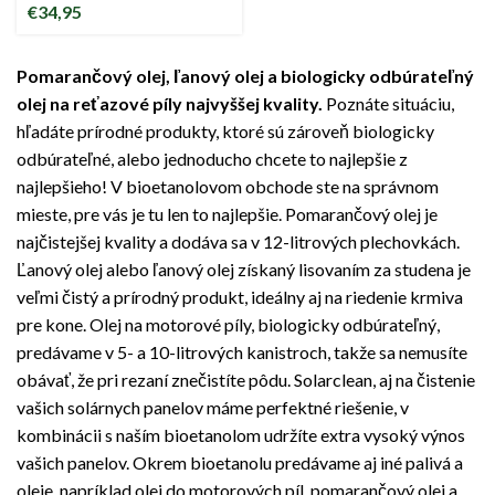
čistiaceho
€
34,95
prostriedku na
pomarančový
olej
Pomarančový olej, ľanový olej a biologicky odbúrateľný
olej na reťazové píly najvyššej kvality.
Poznáte situáciu,
hľadáte prírodné produkty, ktoré sú zároveň biologicky
odbúrateľné, alebo jednoducho chcete to najlepšie z
najlepšieho! V bioetanolovom obchode ste na správnom
mieste, pre vás je tu len to najlepšie. Pomarančový olej je
najčistejšej kvality a dodáva sa v 12-litrových plechovkách.
Ľanový olej alebo ľanový olej získaný lisovaním za studena je
veľmi čistý a prírodný produkt, ideálny aj na riedenie krmiva
pre kone. Olej na motorové píly, biologicky odbúrateľný,
predávame v 5- a 10-litrových kanistroch, takže sa nemusíte
obávať, že pri rezaní znečistíte pôdu. Solarclean, aj na čistenie
vašich solárnych panelov máme perfektné riešenie, v
kombinácii s naším bioetanolom udržíte extra vysoký výnos
vašich panelov. Okrem bioetanolu predávame aj iné palivá a
oleje, napríklad olej do motorových píl, pomarančový olej a