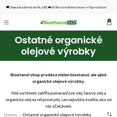
🚚 Doprava zdarma do NL a BE ❤️30 dní na vrátenie tovaru ⭐Top recenzie
0
Ostatné organické
olejové výrobky
Bioetanol shop predáva nielen bioetanol, ale aj
iné
organické olejové výrobky.
Náš sortiment zahŕňa pomarančový olej, ľanový olej a
organický olej na reťazové píly. Len najvyššia kvalita, ako od
nás očakávate.
Domov
Ostatné organické olejové výrobky