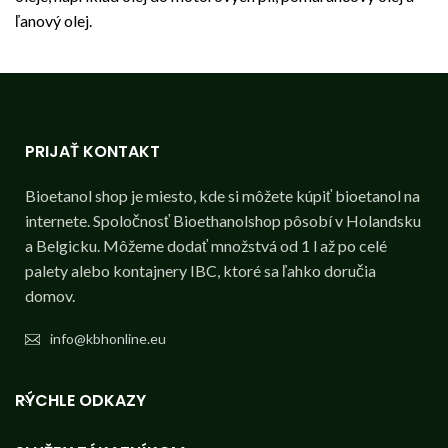
ľanový olej.
PRIJAŤ KONTAKT
Bioetanol shop je miesto, kde si môžete kúpiť bioetanol na
internete. Spoločnosť Bioethanolshop pôsobí v Holandsku
a Belgicku. Môžeme dodať množstvá od 1 l až po celé
palety alebo kontajnery IBC, ktoré sa ľahko doručia
domov.
info@kbhonline.eu
RÝCHLE ODKAZY