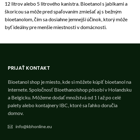
12 litrov alebo 5 litrového kanistra. Bioetanol s jablkami a
škoricou sa môže pred spaľovaním zmiešať aj s bežným
bioetanolom, čím sa dosiahne jemnejší účinok, ktorý môže
byť ideálny pre menšie miestnosti v domácnosti.
PRIJAŤ KONTAKT
Bioetanol shop je miesto, kde si môžete kúpiť bioetanol na
internete. Spoločnosť Bioethanolshop pôsobí v Holandsku
a Belgicku. Môžeme dodať množstvá od 1 l až po celé
palety alebo kontajnery IBC, ktoré sa ľahko doručia
domov.
info@kbhonline.eu