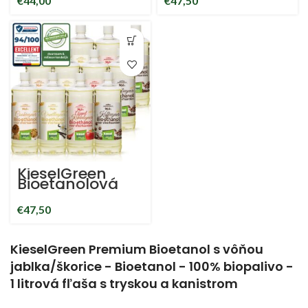
€
44,00
€
47,50
parfum bio
Čokoládové
etanol okolitý
sušienky
krb
Pomaranč/
škorica
bioetanol
KieselGreen
Bioetanolová
vonná zmes
Kávové
€
47,50
sušienky
Vanilka
Škorica/Appel
bioetanolový
KieselGreen Premium Bioetanol s vôňou
ambientný krb
jablka/škorice - Bioetanol - 100% biopalivo -
1 litrová fľaša s tryskou a kanistrom