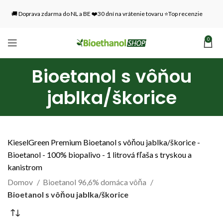
🚚 Doprava zdarma do NL a BE ❤️30 dní na vrátenie tovaru ⭐Top recenzie
0
Bioetanol s vôňou
jablka/škorice
KieselGreen Premium Bioetanol s vôňou jablka/škorice -
Bioetanol - 100% biopalivo - 1 litrová fľaša s tryskou a
kanistrom
Domov
Bioetanol 96,6% domáca vôňa
Bioetanol s vôňou jablka/škorice