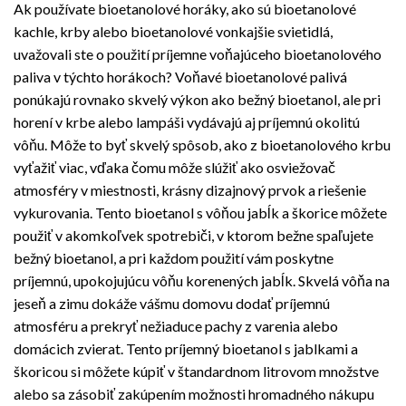
Ak používate bioetanolové horáky, ako sú bioetanolové
kachle, krby alebo bioetanolové vonkajšie svietidlá,
uvažovali ste o použití príjemne voňajúceho bioetanolového
paliva v týchto horákoch? Voňavé bioetanolové palivá
ponúkajú rovnako skvelý výkon ako bežný bioetanol, ale pri
horení v krbe alebo lampáši vydávajú aj príjemnú okolitú
vôňu. Môže to byť skvelý spôsob, ako z bioetanolového krbu
vyťažiť viac, vďaka čomu môže slúžiť ako osviežovač
atmosféry v miestnosti, krásny dizajnový prvok a riešenie
vykurovania. Tento bioetanol s vôňou jabĺk a škorice môžete
použiť v akomkoľvek spotrebiči, v ktorom bežne spaľujete
bežný bioetanol, a pri každom použití vám poskytne
príjemnú, upokojujúcu vôňu korenených jabĺk. Skvelá vôňa na
jeseň a zimu dokáže vášmu domovu dodať príjemnú
atmosféru a prekryť nežiaduce pachy z varenia alebo
domácich zvierat. Tento príjemný bioetanol s jablkami a
škoricou si môžete kúpiť v štandardnom litrovom množstve
alebo sa zásobiť zakúpením možnosti hromadného nákupu