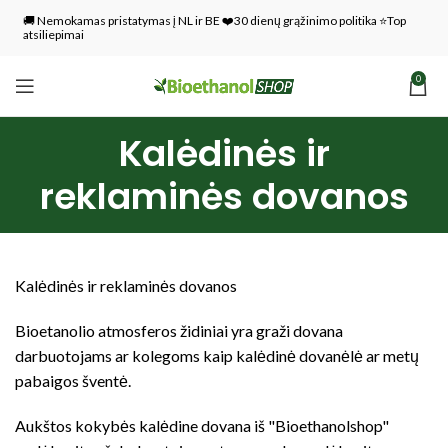
🚚 Nemokamas pristatymas į NL ir BE ❤️30 dienų grąžinimo politika ⭐Top
atsiliepimai
0
Kalėdinės ir
reklaminės dovanos
Kalėdinės ir reklaminės dovanos
Bioetanolio atmosferos židiniai yra graži dovana
darbuotojams ar kolegoms kaip kalėdinė dovanėlė ar metų
pabaigos šventė.
Aukštos kokybės kalėdine dovana iš "Bioethanolshop"