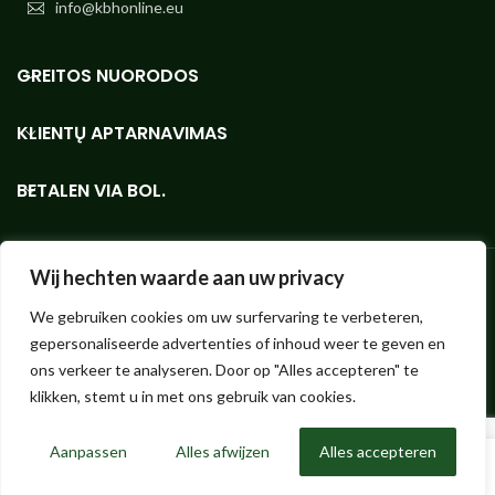
info@kbhonline.eu
GREITOS NUORODOS
KLIENTŲ APTARNAVIMAS
BETALEN VIA BOL.
Wij hechten waarde aan uw privacy
We gebruiken cookies om uw surfervaring te verbeteren,
Bioethanolshop - mažos ar didelės apimties geriausios kokybės
gepersonaliseerde advertenties of inhoud weer te geven en
"KieselGreen" bioetanolio internetinė parduotuvė.
Hendrik ter Kuilestraat 173 (parduotuvės nėra, pasiimti negalima!) |
ons verkeer te analyseren. Door op "Alles accepteren" te
7547 SK Enschede |
info@bioethanolshop.nl
| KvK Enschede 66830257
klikken, stemt u in met ons gebruik van cookies.
| ©2023 Bioethanolshop, KBH BV dalis
Aanpassen
Alles afwijzen
Alles accepteren
0
Parduotuvė
Pageidavimų sąrašas
Krepšelis
Mano paskyra