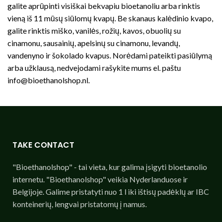
galite aprūpinti visiškai bekvapiu bioetanoliu arba rinktis
vieną iš 11 mūsų siūlomų kvapų. Be skanaus kalėdinio kvapo,
galite rinktis miško, vanilės, rožių, kavos, obuolių su
cinamonu, sausainių, apelsinų su cinamonu, levandų,
vandenyno ir šokolado kvapus. Norėdami pateikti pasiūlymą
arba užklausą, nedvejodami rašykite mums el. paštu
info@bioethanolshop.nl
.
TAKE CONTACT
"Bioethanolshop" - tai vieta, kur galima įsigyti bioetanolio
internetu. "Bioethanolshop" veikia Nyderlanduose ir
Belgijoje. Galime pristatyti nuo 1 l iki ištisų padėklų ar IBC
konteinerių, lengvai pristatomų į namus.