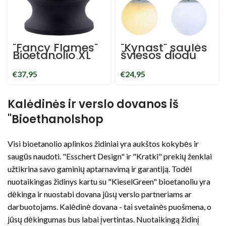
"Fancy Flames"
"Kynast" saulės
Bioetanolio XL
šviesos diodų
židinys juodas
sodo
apvalus 20 cm
pakabinamas
€
37,95
€
24,95
stiklo 30 cm
šviestuvas
aukščio +
rutulinė lempa
akmens apdaila
20 cm 4 šviesos
diodai saulės
Kalėdinės ir verslo dovanos iš
energija
"Bioethanolshop
Visi bioetanolio aplinkos židiniai yra aukštos kokybės ir
saugūs naudoti. "Esschert Design" ir "Kratki" prekių ženklai
užtikrina savo gaminių aptarnavimą ir garantiją. Todėl
nuotaikingas židinys kartu su "KieselGreen" bioetanoliu yra
dėkinga ir nuostabi dovana jūsų verslo partneriams ar
darbuotojams. Kalėdinė dovana - tai svetainės puošmena, o
jūsų dėkingumas bus labai įvertintas. Nuotaikingą židinį