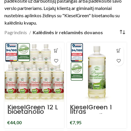
padėkosite už darbuotojų pastangas arba padėkosite savo
verslo partneriams. Lojalų klientą ar giminaitį maloniai
nustebins aplinkos židinys su "KieselGreen" bioetanoliu su
kalėdiniu kvapu.
Pagrindinis
Kalėdinės ir reklaminės dovanos
KieselGreen 12 L
KieselGreen 1
bioetanolio
litras
kalėdiniai
bioetanolio
kvepalai 96.6%
miško kvepalų
€
44,00
€
7,95
namų kvapai
96.6% namų
bioetanolis
kvapai