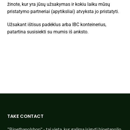
žinote, kur yra jūsų užsakymas ir kokiu laiku mūsų
pristatymo partneriai (apytiksliai) atvyksta jo pristatyti.
Užsakant ištisus padėklus arba IBC konteinerius,
patartina susisiekti su mumis iš anksto.
TAKE CONTACT
"Bioethanolshop" - tai vieta, kur galima įsigyti bioetanolio