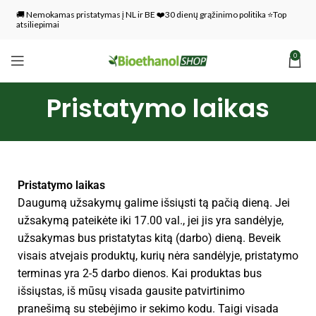
🚚 Nemokamas pristatymas į NL ir BE ❤️30 dienų grąžinimo politika ⭐Top
atsiliepimai
0
Pristatymo laikas
Pristatymo laikas
Daugumą užsakymų galime išsiųsti tą pačią dieną. Jei
užsakymą pateikėte iki 17.00 val., jei jis yra sandėlyje,
užsakymas bus pristatytas kitą (darbo) dieną. Beveik
visais atvejais produktų, kurių nėra sandėlyje, pristatymo
terminas yra 2-5 darbo dienos. Kai produktas bus
išsiųstas, iš mūsų visada gausite patvirtinimo
pranešimą su stebėjimo ir sekimo kodu. Taigi visada