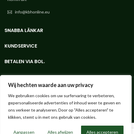
info@kbhonline.eu
SNABBA LÄNKAR
KUNDSERVICE
BETALEN VIA BOL.
Wij hechten waarde aan uw privacy
We gebruiken cookies om uw surfervaring te verbeteren,
Bioethanolshop - Webbutiken för KieselGreen-bioetanol av bästa
gepersonaliseerde advertenties of inhoud weer te geven en
kvalitet, i små eller stora volymer.
Hendrik ter Kuilestraat 173 (ingen butik, avhämtning ej möjlig!) | 7547
ons verkeer te analyseren. Door op "Alles accepteren" te
SK Enschede |
info@bioethanolshop.nl
| KvK Enschede 66830257 |
klikken, stemt u in met ons gebruik van cookies.
©2023 Bioethanolshop, del av KBH BV
Aanpassen
Alles afwijzen
Alles accepteren
0