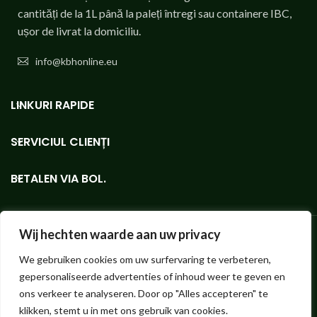
cantități de la 1L până la paleți întregi sau containere IBC,
ușor de livrat la domiciliu.
info@kbhonline.eu
LINKURI RAPIDE
SERVICIUL CLIENȚI
BETALEN VIA BOL.
Wij hechten waarde aan uw privacy
We gebruiken cookies om uw surfervaring te verbeteren,
Bioethanolshop - În volum mic sau mare, magazinul online pentru
gepersonaliseerde advertenties of inhoud weer te geven en
bioetanol KieselGreen de cea mai bună calitate.
Hendrik ter Kuilestraat 173 (fără magazin, nu este posibilă ridicarea!) |
ons verkeer te analyseren. Door op "Alles accepteren" te
7547 SK Enschede |
info@bioethanolshop.nl
| KvK Enschede 66830257
klikken, stemt u in met ons gebruik van cookies.