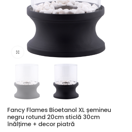
Click pentru a mări
Fancy Flames Bioetanol XL șemineu
negru rotund 20cm sticlă 30cm
înălțime + decor piatră