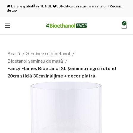
🚚 Livrare gratuită în NL și BE ❤️30 Politica de returnare a zilelor ⭐Recenzii
de top
0
Acasă
Șeminee cu bioetanol
Bioetanol șemineu de masă
Fancy Flames Bioetanol XL șemineu negru rotund
20cm sticlă 30cm înălțime + decor piatră