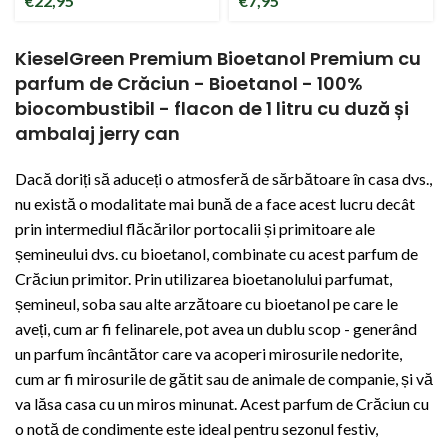
€
22,95
€
7,95
bioetanol 96.6%
Crăciun 96.6%
- 5 litri
parfum de casă
biocombustibil
bioetanol
pentru șeminee
bioetanol
KieselGreen Premium Bioetanol Premium cu
parfum de Crăciun - Bioetanol - 100%
biocombustibil - flacon de 1 litru cu duză și
ambalaj jerry can
Dacă doriți să aduceți o atmosferă de sărbătoare în casa dvs.,
nu există o modalitate mai bună de a face acest lucru decât
prin intermediul flăcărilor portocalii și primitoare ale
șemineului dvs. cu bioetanol, combinate cu acest parfum de
Crăciun primitor. Prin utilizarea bioetanolului parfumat,
șemineul, soba sau alte arzătoare cu bioetanol pe care le
aveți, cum ar fi felinarele, pot avea un dublu scop - generând
un parfum încântător care va acoperi mirosurile nedorite,
cum ar fi mirosurile de gătit sau de animale de companie, și vă
va lăsa casa cu un miros minunat. Acest parfum de Crăciun cu
o notă de condimente este ideal pentru sezonul festiv,