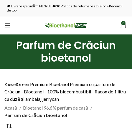
🚚 Livrare gratuită în NL și BE ❤️30 Politica de returnare a zilelor ⭐Recenzii
de top
0
Parfum de Crăciun
bioetanol
KieselGreen Premium Bioetanol Premium cu parfum de
Crăciun - Bioetanol - 100% biocombustibil - flacon de 1 litru
cu duză și ambalaj jerrycan
Acasă
Bioetanol 96,6% parfum de casă
Parfum de Crăciun bioetanol