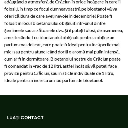
adăugând o atmosferă de Crăciun în orice încăpere în care îl
folosiți, în timp ce focul dumneavoastră pe bioetanol vă va
oferi căldura de care aveți nevoie în decembrie! Poate fi
folosit în locul bioetanolului obișnuit într-unul dintre
șemineele sau arzătoarele dvs. și îl puteți folosi, de asemenea,
amestecându-l cu bioetanolul obișnuit pentru a obține un
parfum mai delicat, care poate fi ideal pentru încăperile mai
mici sau pentru atunci când doriți o aromă mai puțin intensă,
cum ar fi în dormitoare. Bioetanolul nostru de Crăciun poate
fi comandat în vrac de 12 litri, astfel încât să vă puteți face
provizii pentru Crăciun, sau în sticle individuale de 1 litru,
ideale pentru a încerca un nou parfum de bioetanol.
LUAȚI CONTACT