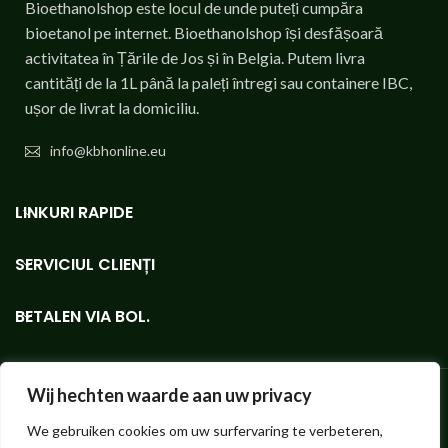
Bioethanolshop este locul de unde puteți cumpăra
bioetanol pe internet. Bioethanolshop își desfășoară
activitatea în Țările de Jos și în Belgia. Putem livra
cantități de la 1L până la paleți întregi sau containere IBC,
ușor de livrat la domiciliu.
info@kbhonline.eu
LINKURI RAPIDE
SERVICIUL CLIENȚI
BETALEN VIA BOL.
Wij hechten waarde aan uw privacy
We gebruiken cookies om uw surfervaring te verbeteren,
Bioethanolshop - În volum mic sau mare, magazinul online pentru