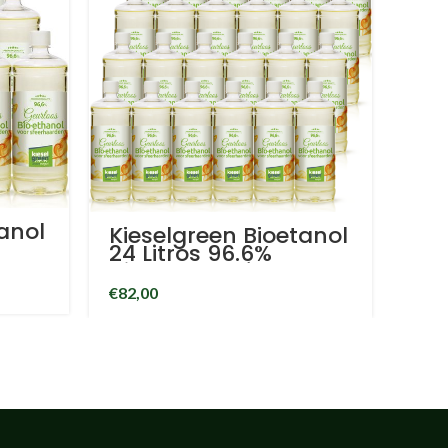
anol
Kieselgreen Bioetanol
24 Litros 96.6%
biocombustível em
afa
garrafa de litro
€
82,00
bioetanol para
lareira ambiente