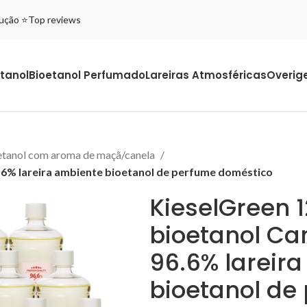
olução ⭐Top reviews
tanol
Bioetanol Perfumado
Lareiras Atmosféricas
Overig
etanol com aroma de maçã/canela
6.6% lareira ambiente bioetanol de perfume doméstico
KieselGreen 1
bioetanol Ca
96.6% lareir
bioetanol de