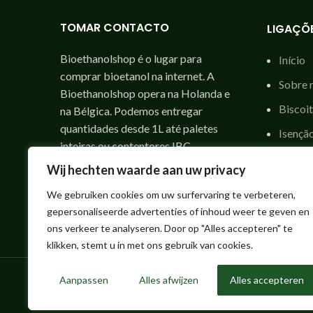
TOMAR CONTACTO
LIGAÇÕE
Bioethanolshop é o lugar para
Início
comprar bioetanol na internet. A
Sobre 
Bioethanolshop opera na Holanda e
Biscoi
na Bélgica. Podemos entregar
quantidades desde 1L até paletes
Isençã
inteiras ou contentores IBC,
Declar
facilmente entregues em casa.
Wij hechten waarde aan uw privacy
Condiç
info@kbhonline.eu
We gebruiken cookies om uw surfervaring te verbeteren,
Termos
gepersonaliseerde advertenties of inhoud weer te geven en
ons verkeer te analyseren. Door op "Alles accepteren" te
klikken, stemt u in met ons gebruik van cookies.
Aanpassen
Alles afwijzen
Alles accepteren
Bioethanolshop - 