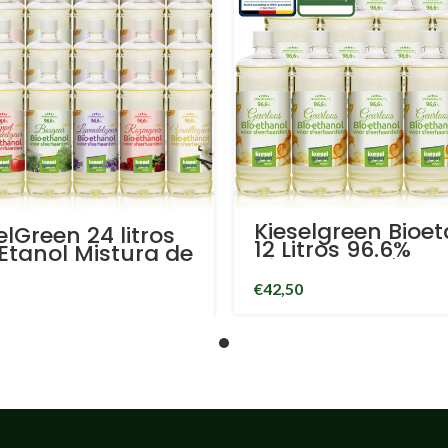
Kieselgreen Bioet
elGreen 24 litros
12 Litros 96.6%
Etanol Mistura de
biocombustível
mas
inodoro em garr
çã/Canela,
€
42,50
de litro bioetanol
esta, Sem
para lareira
ume, Alfazema,
ambiente
, Baunilha) -
tanol 96.6%