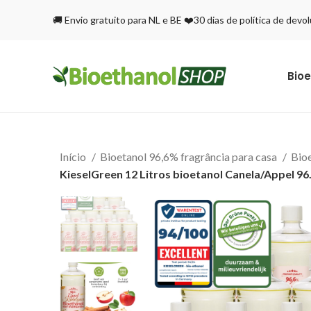
🚚 Envio gratuito para NL e BE ❤️30 dias de política de dev
Bioe
Início
Bioetanol 96,6% fragrância para casa
Bio
KieselGreen 12 Litros bioetanol Canela/Appel 9