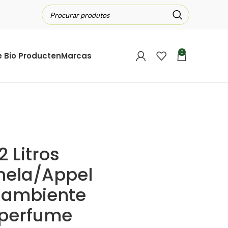
0
e Bio Producten
Marcas
2 Litros
nela/Appel
a ambiente
 perfume