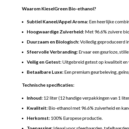
Waarom KieselGreen Bio-ethanol?
Subtiel Kaneel/Appel Aroma:
Een heerlijke combina
Hoogwaardige Zuiverheid:
Met 96.6% zuivere bio-
Duurzaam en Biologisch:
Volledig geproduceerd in 
Sfeervolle Verbranding:
Ervaar een geurloze, stille
Veilig en Getest:
Uitgebreid getest op kwaliteit en
Betaalbare Luxe:
Een premium geurbeleving, geïnsp
Technische specificaties:
Inhoud:
12 liter (12 handige verpakkingen van 1 liter
Kwaliteit:
Bio-ethanol met 96.6% zuiverheid en kane
Herkomst:
100% Europese productie.
Toepassing:
Ideaal voor sfeerhaarden, tafelhaarde