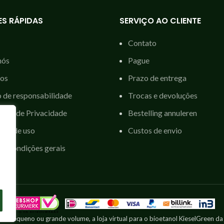
S RÁPIDAS
SERVIÇO AO CLIENTE
Contato
nós
Pague
tos
Prazo de entrega
o de responsabilidade
Trocas e devoluções
ação de Privacidade
Bestelling annuleren
ões de uso
Custos de envio
 e condições gerais
Em pequeno ou grande volume, a loja virtual para o bioetanol KieselGreen da