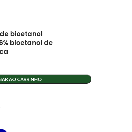
s de bioetanol
6% bioetanol de
ica
NAR AO CARRINHO
s