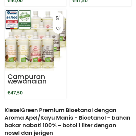
€
44,00
€
47,50
rumah bio
Apel/Kayu
etanol perapian
Manis Kue
ambien
Coklat
Bioetanol
Jeruk/Kayu
Manis
Campuran
wewangian
Bioetanol
KieselGreen
€
47,50
Coffee Cookies
Vanilla
Cinnamon/App
el bioetanol
KieselGreen Premium Bioetanol dengan
perapian
ambien
Aroma Apel/Kayu Manis - Bioetanol - bahan
bakar nabati 100% - botol 1 liter dengan
nosel dan jerigen