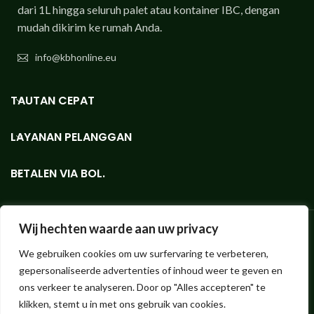
dari 1L hingga seluruh palet atau kontainer IBC, dengan
mudah dikirim ke rumah Anda.
info@kbhonline.eu
TAUTAN CEPAT
LAYANAN PELANGGAN
BETALEN VIA BOL.
Wij hechten waarde aan uw privacy
We gebruiken cookies om uw surfervaring te verbeteren,
Toko Bioetanol - Dalam volume kecil atau besar, toko web untuk
gepersonaliseerde advertenties of inhoud weer te geven en
bioetanol KieselGreen kualitas terbaik.
Hendrik ter Kuilestraat 173 (tidak ada toko, penjemputan tidak
ons verkeer te analyseren. Door op "Alles accepteren" te
memungkinkan!) | 7547 SK Enschede |
info@bioethanolshop.nl
| KvK
klikken, stemt u in met ons gebruik van cookies.
Enschede 66830257 | ©2023 Bioethanolshop, bagian dari KBH BV