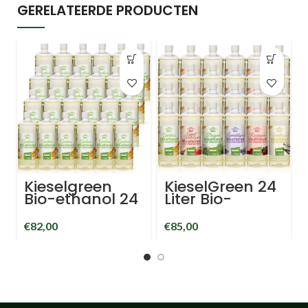
GERELATEERDE PRODUCTEN
Kieselgreen
KieselGreen 24
Bio-ethanol 24
Liter Bio-
Liter 96,6%
Ethanol Aroma
biobrandstof in
mix
€
82,00
€
85,00
literfles
(Appel/Kaneel,
bioethanol
Bos, Geurloos,
voor
Lavendel, Roos,
sfeerhaard
Vanille) –
Bioethanol
96.6%