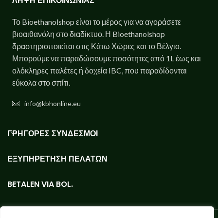
ΛΗΨΗ ΕΠΙΚΟΙΝΩΝΙΑΣ
Το Bioethanolshop είναι το μέρος για να αγοράσετε
βιοαιθανόλη στο διαδίκτυο. Η Bioethanolshop
δραστηριοποιείται στις Κάτω Χώρες και το Βέλγιο.
Μπορούμε να παραδώσουμε ποσότητες από 1L έως και
ολόκληρες παλέτες ή δοχεία IBC, που παραδίδονται
εύκολα στο σπίτι.
info@kbhonline.eu
ΓΡΗΓΟΡΕΣ ΣΥΝΔΕΣΜΟΙ
ΕΞΥΠΗΡΈΤΗΣΗ ΠΕΛΑΤΏΝ
BETALEN VIA BOL.