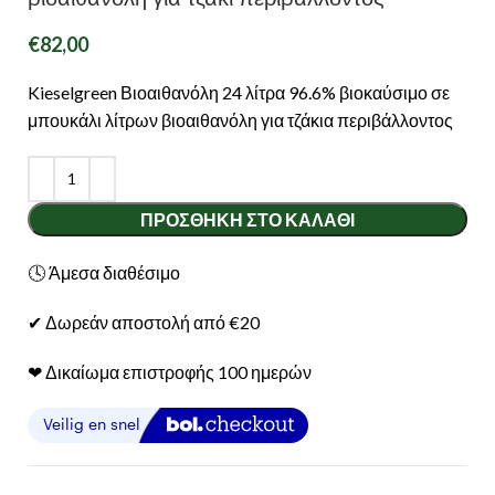
€
82,00
Kieselgreen Βιοαιθανόλη 24 λίτρα 96.6% βιοκαύσιμο σε
μπουκάλι λίτρων βιοαιθανόλη για τζάκια περιβάλλοντος
ΠΡΟΣΘΉΚΗ ΣΤΟ ΚΑΛΆΘΙ
🕓 Άμεσα διαθέσιμο
✔ Δωρεάν αποστολή από €20
❤︎ Δικαίωμα επιστροφής 100 ημερών