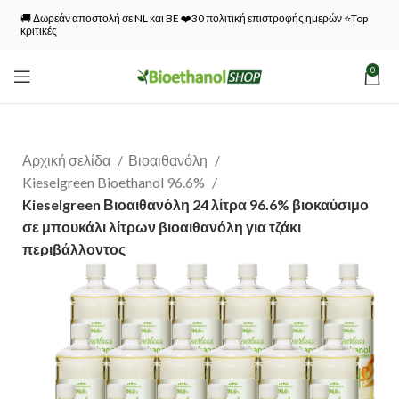
🚚 Δωρεάν αποστολή σε NL και BE ❤️30 πολιτική επιστροφής ημερών ⭐Top
κριτικές
0
Αρχική σελίδα
Βιοαιθανόλη
Kieselgreen Bioethanol 96.6%
Kieselgreen Βιοαιθανόλη 24 λίτρα 96.6% βιοκαύσιμο
σε μπουκάλι λίτρων βιοαιθανόλη για τζάκι
περιβάλλοντος