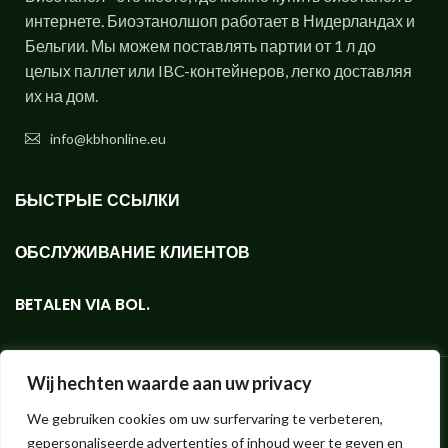
интернете. Биоэтанолшоп работает в Нидерландах и
Бельгии. Мы можем поставлять партии от 1 л до
целых паллет или IBC-контейнеров, легко доставляя
их на дом.
info@kbhonline.eu
БЫСТРЫЕ ССЫЛКИ
ОБСЛУЖИВАНИЕ КЛИЕНТОВ
BETALEN VIA BOL.
Wij hechten waarde aan uw privacy
We gebruiken cookies om uw surfervaring te verbeteren,
Bioethanolshop - Интернет-магазин, предлагающий биоэтанол
gepersonaliseerde advertenties of inhoud weer te geven en
KieselGreen как в малых, так и в больших объемах.