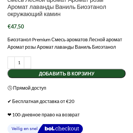
Аромат лаванды Ваниль Биоэтанол
окружающий камин
€
47,50
Биоэтанол Premium Смесь ароматов Лесной аромат
Аромат розы Аромат лаванды Ваниль Биоэтанол
ДОБАВИТЬ В КОРЗИНУ
🕓 Прямой доступ
✔ Бесплатная доставка от €20
❤︎ 100-дневное право на возврат