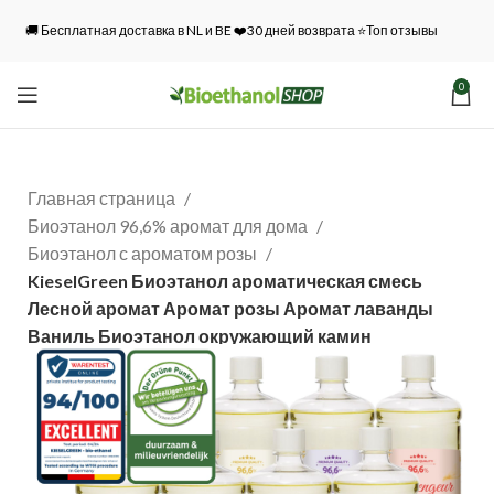
🚚 Бесплатная доставка в NL и BE ❤️30 дней возврата ⭐Топ отзывы
0
Главная страница
Биоэтанол 96,6% аромат для дома
Биоэтанол с ароматом розы
KieselGreen Биоэтанол ароматическая смесь
Лесной аромат Аромат розы Аромат лаванды
Ваниль Биоэтанол окружающий камин