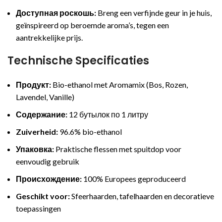
Доступная роскошь:
Breng een verfijnde geur in je huis,
geïnspireerd op beroemde aroma’s, tegen een
aantrekkelijke prijs.
Technische Specificaties
Продукт:
Bio-ethanol met Aromamix (Bos, Rozen,
Lavendel, Vanille)
Содержание:
12 бутылок по 1 литру
Zuiverheid:
96.6% bio-ethanol
Упаковка:
Praktische flessen met spuitdop voor
eenvoudig gebruik
Происхождение:
100% Europees geproduceerd
Geschikt voor:
Sfeerhaarden, tafelhaarden en decoratieve
toepassingen