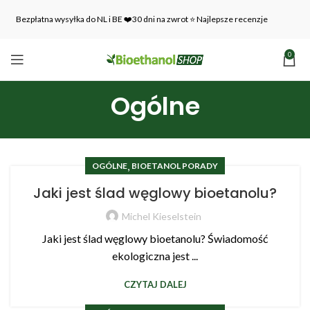
Bezpłatna wysyłka do NL i BE ❤️30 dni na zwrot ⭐ Najlepsze recenzje
0
Ogólne
,
OGÓLNE
BIOETANOL PORADY
Jaki jest ślad węglowy bioetanolu?
Michel Kieselstein
Jaki jest ślad węglowy bioetanolu? Świadomość
ekologiczna jest ...
CZYTAJ DALEJ