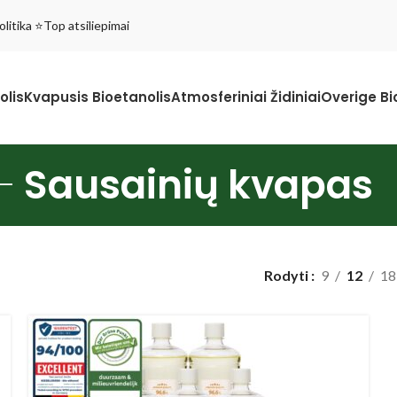
litika ⭐Top atsiliepimai
olis
Kvapusis Bioetanolis
Atmosferiniai Židiniai
Overige Bi
Sausainių kvapas
Rodyti
9
12
18