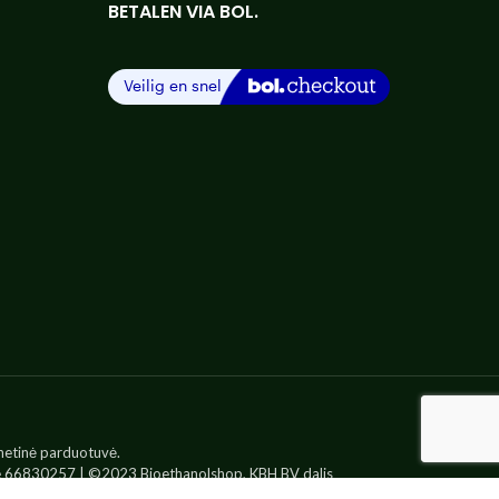
BETALEN VIA BOL.
netinė parduotuvė.
 66830257 | ©2023 Bioethanolshop, KBH BV dalis