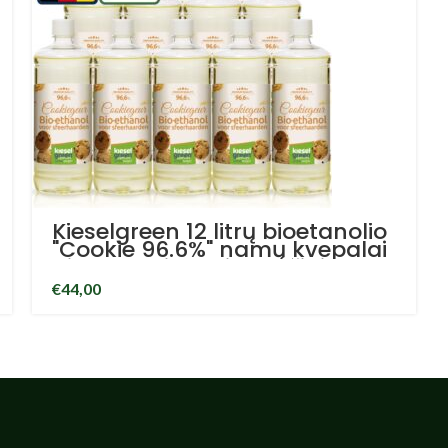
Kieselgreen 12 litrų bioetanolio
"Cookie 96.6%" namų kvepalai
bio etanolio aplinkos židinys
€
44,00