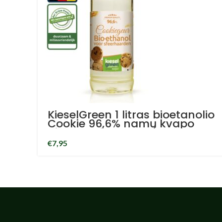
KieselGreen 1 litras bioetanolio
Cookie 96,6% namų kvapo
bioetanolis
€
7,95