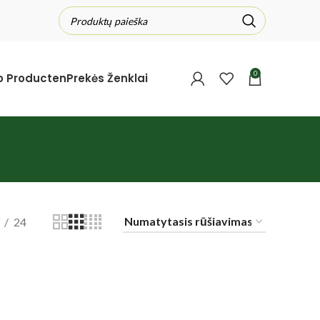
0
o Producten
Prekės Ženklai
24