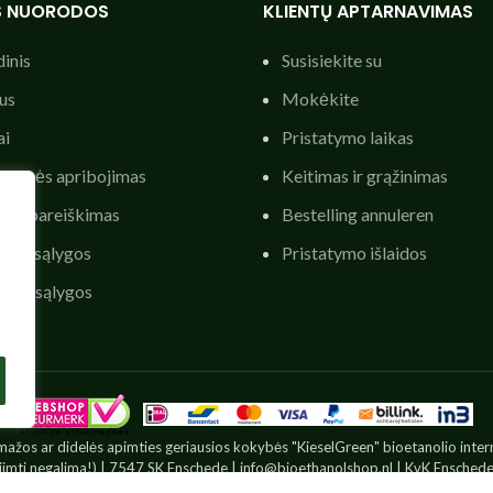
S NUORODOS
KLIENTŲ APTARNAVIMAS
inis
Susisiekite su
us
Mokėkite
ai
Pristatymo laikas
mybės apribojimas
Keitimas ir grąžinimas
umo pareiškimas
Bestelling annuleren
imo sąlygos
Pristatymo išlaidos
sios sąlygos
mažos ar didelės apimties geriausios kokybės "KieselGreen" bioetanolio inter
iimti negalima!) | 7547 SK Enschede |
info@bioethanolshop.nl
| KvK Enschede