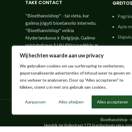
TAKE CONTACT
GREITO
"Bioethanolshop" - tai vieta, kur
Pagrind
galima įsigyti bioetanolio internetu.
Apie m
"Bioethanolshop" veikia
Slapuk
Nyderlanduose ir Belgijoje. Galime
pristatyti nuo 1 l iki ištisų padėklų ar
Atsako
IBC konteinerių, lengvai pristatomų į
Wij hechten waarde aan uw privacy
Privat
namus.
We gebruiken cookies om uw surfervaring te verbeteren,
Naudoj
info@kbhonline.eu
gepersonaliseerde advertenties of inhoud weer te geven en
Bendro
ons verkeer te analyseren. Door op "Alles accepteren" te
klikken, stemt u in met ons gebruik van cookies.
Aanpassen
Alles afwijzen
Alles accepteren
Bioethanolshop - 
Hendrik ter Kuilestraat 173 (parduotuvės nėra, pas