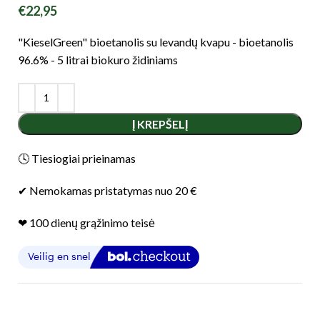
€
22,95
"KieselGreen" bioetanolis su levandų kvapu - bioetanolis
96.6% - 5 litrai biokuro židiniams
Į KREPŠELĮ
🕓 Tiesiogiai prieinamas
✔ Nemokamas pristatymas nuo 20 €
❤︎ 100 dienų grąžinimo teisė