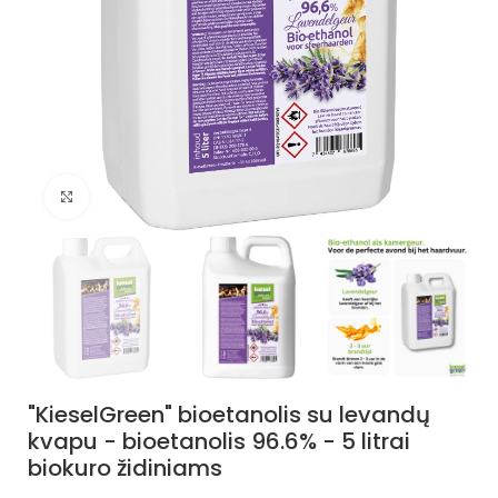
Spustelėkite, jei norite padidinti
"KieselGreen" bioetanolis su levandų
kvapu - bioetanolis 96.6% - 5 litrai
biokuro židiniams