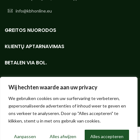
info@kbhonline.eu
GREITOS NUORODOS
KLIENTŲ APTARNAVIMAS
BETALEN VIA BOL.
Wij hechten waarde aan uw privacy
We gebruiken cookies om uw surfervaring te verbeteren,
Bioethanolshop - mažos ar didelės apimties geriausios kokybės
gepersonaliseerde advertenties of inhoud weer te geven en
"KieselGreen" bioetanolio internetinė parduotuvė.
Hendrik ter Kuilestraat 173 (parduotuvės nėra, pasiimti negalima!) |
ons verkeer te analyseren. Door op "Alles accepteren" te
7547 SK Enschede |
info@bioethanolshop.nl
| KvK Enschede 66830257
klikken, stemt u in met ons gebruik van cookies.
| ©2023 Bioethanolshop, KBH BV dalis
Aanpassen
Alles afwijzen
Alles accepteren
0