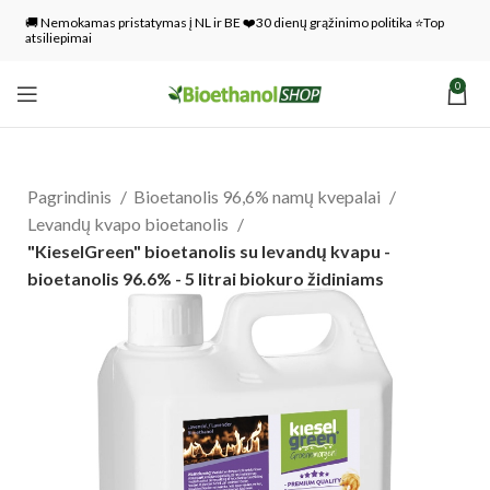
🚚 Nemokamas pristatymas į NL ir BE ❤️30 dienų grąžinimo politika ⭐Top
atsiliepimai
0
Pagrindinis
Bioetanolis 96,6% namų kvepalai
Levandų kvapo bioetanolis
"KieselGreen" bioetanolis su levandų kvapu -
bioetanolis 96.6% - 5 litrai biokuro židiniams