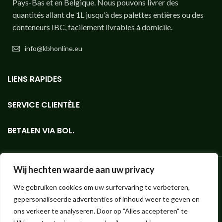
Pays-Bas et en Belgique. Nous pouvons livrer des
quantités allant de 1L jusqu'à des palettes entières ou des
conteneurs IBC, facilement livrables à domicile.
info@kbhonline.eu
LIENS RAPIDES
SERVICE CLIENTÈLE
BETALEN VIA BOL.
Wij hechten waarde aan uw privacy
We gebruiken cookies om uw surfervaring te verbeteren,
Bioethanolshop - En petit ou grand volume, le magasin en ligne pour le
gepersonaliseerde advertenties of inhoud weer te geven en
bioéthanol KieselGreen de la meilleure qualité.
Hendrik ter Kuilestraat 173 (pas de magasin, ramassage impossible !) |
ons verkeer te analyseren. Door op "Alles accepteren" te
7547 SK Enschede |
info@bioethanolshop.nl
| KvK Enschede 66830257