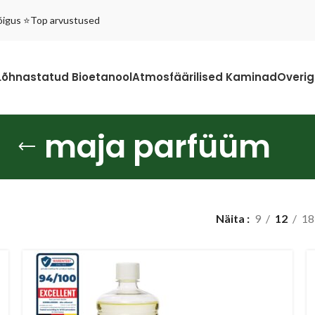
sõigus ⭐Top arvustused
Lõhnastatud Bioetanool
Atmosfäärilised Kaminad
Overig
maja parfüüm
Näita
9
12
18