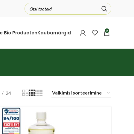
0
e Bio Producten
Kaubamärgid
24