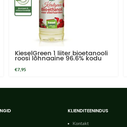
KieselGreen 1 liiter bioetanooli
roosi lõhnaaine 96.6% kodu
lõhnaaine
€
7,95
INGID
KLIENDITEENINDUS
Kontakt