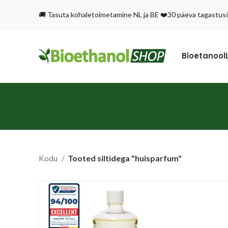
🚚 Tasuta kohaletoimetamine NL ja BE ❤️30 päeva tagastu
Bioetanool
Kodu
Tooted siltidega "huisparfum"