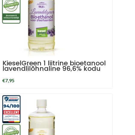
KieselGreen 1 liitrine bioetanool
lavendlilõhnaline 96,6% kodu
lõhnaaine bioetanool
€
7,95