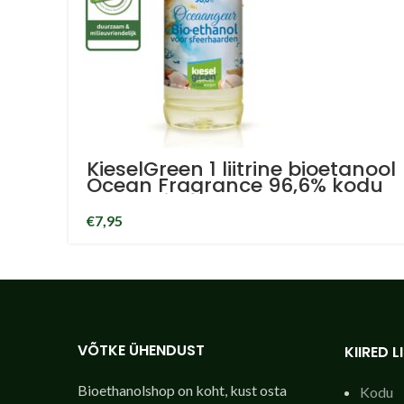
KieselGreen 1 liitrine bioetanool
Ocean Fragrance 96,6% kodu
lõhna bioetanool
€
7,95
VÕTKE ÜHENDUST
KIIRED L
Bioethanolshop on koht, kust osta
Kodu