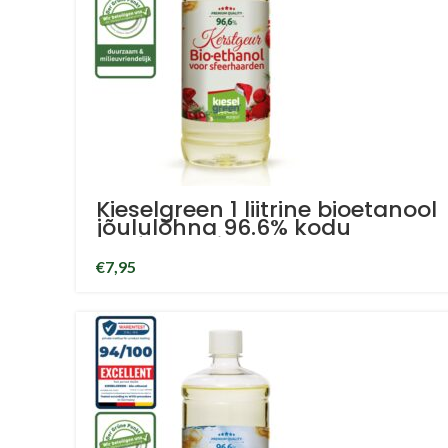
Kieselgreen 1 liitrine bioetanool
jõululõhna 96.6% kodu
parfüüm bioetanool
€
7,95