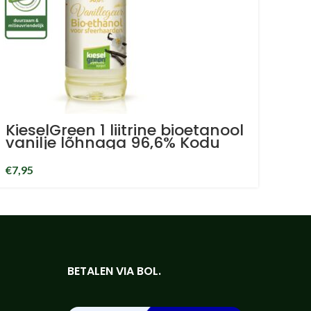
KieselGreen 1 liitrine bioetanool
vanilje lõhnaga 96,6% Kodu
lõhnaga bioetanool
€
7,95
BETALEN VIA BOL.