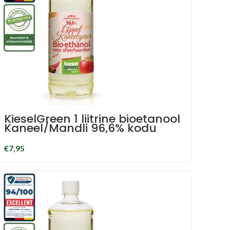
KieselGreen 1 liitrine bioetanool
Kaneel/Mandli 96,6% kodu
lõhna bioetanool
€
7,95