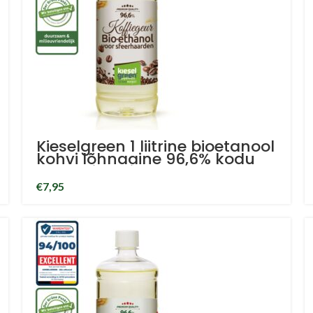
Kieselgreen 1 liitrine bioetanool
kohvi lõhnaaine 96,6% kodu
lõhnaaine bioetanool
€
7,95