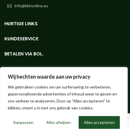
info@kbhonline.eu
HURTIGE LINKS
KUNDESERVICE
BETALEN VIA BOL.
Wij hechten waarde aan uw privacy
We gebruiken cookies om uw surfervaring te verbeteren,
Bioethanolshop - Webshoppen med KieselGreen-bioethanol i den
gepersonaliseerde advertenties of inhoud weer te geven en
bedste kvalitet til små og store mængder.
Hendrik ter Kuilestraat 173 (ingen butik, afhentning ikke mulig!) | 7547
ons verkeer te analyseren. Door op "Alles accepteren" te
SK Enschede |
info@bioethanolshop.nl
| KvK Enschede 66830257 |
klikken, stemt u in met ons gebruik van cookies.
©2023 Bioethanolshop, en del af KBH BV
Aanpassen
Alles afwijzen
Alles accepteren
0