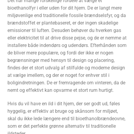
Det har mange forskellige fordele at vælge et
bioethanolfyr i eller uden for dit hjem. De er langt mere
miljøvenlige end traditionelle fossile brændselsfyr, og da
brændstoffet er plantebaseret, er der ingen skadelige
emissioner til luften. Desuden behøver du hverken gas
eller elektricitet til at drive disse pejse, og de er nemme at
installere både indendørs og udendørs. Efterhånden som
de bliver mere populære, og fordi der ikke er nogen
begrænsninger med hensyn til design og placering,
findes der et stort udvalg af stilfulde og moderne design
at vælge imellem, og der er noget for enhver stil i
boligindretningen. De er fremragende om vinteren, da de
nemt og effektivt kan opvarme et stort rum hurtigt.
Hvis du vil have en ild i dit hjem, der ser godt ud, føles
hyggelig, er effektiv at bruge og skånsom for miljøet,
skal du ikke lede længere end til bioethanolbrændeovne,
som er det perfekte grønne alternativ til traditionelle
ildsteder.