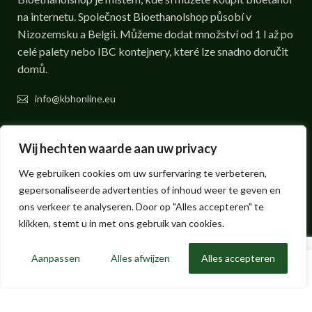
na internetu. Společnost Bioethanolshop působí v
Nizozemsku a Belgii. Můžeme dodat množství od 1 l až po
celé palety nebo IBC kontejnery, které lze snadno doručit
domů.
info@kbhonline.eu
RYCHLÉ ODKAZY
Wij hechten waarde aan uw privacy
We gebruiken cookies om uw surfervaring te verbeteren,
SLUŽBY ZÁKAZNÍKŮM
gepersonaliseerde advertenties of inhoud weer te geven en
ons verkeer te analyseren. Door op "Alles accepteren" te
BETALEN VIA BOL.
klikken, stemt u in met ons gebruik van cookies.
Aanpassen
Alles afwijzen
Alles accepteren
0
Obchod
Seznam přání
Košík
Můj účet
Bioethanolshop - Internetový obchod s bioethanolem KieselGreen v
malém i velkém objemu.