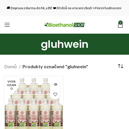
🚚 Doprava zdarma do NL a BE ❤️30 dnů na vrácení zboží ⭐Horní hodnocení
0
gluhwein
Domů
Produkty označené "gluhwein"
VYPR
ODÁN
O